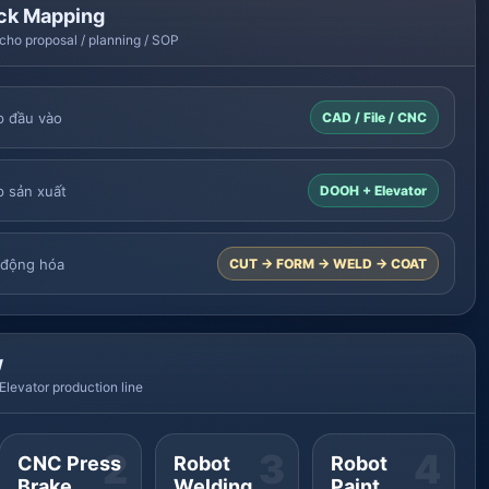
ck Mapping
cho proposal / planning / SOP
p đầu vào
CAD / File / CNC
p sản xuất
DOOH + Elevator
 động hóa
CUT → FORM → WELD → COAT
w
evator production line
2
3
4
CNC Press
Robot
Robot
Brake
Welding
Paint