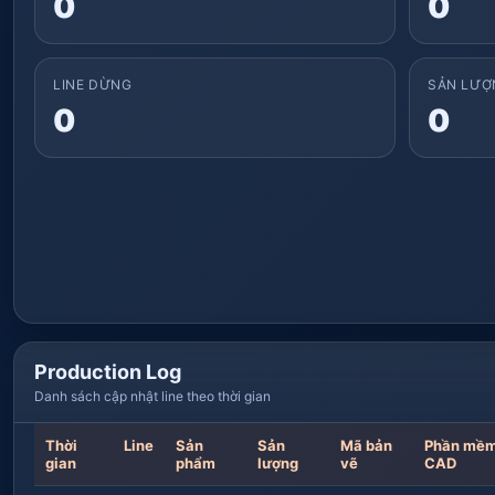
0
0
LINE DỪNG
SẢN LƯỢN
0
0
Production Log
Danh sách cập nhật line theo thời gian
Thời
Line
Sản
Sản
Mã bản
Phần mề
gian
phẩm
lượng
vẽ
CAD