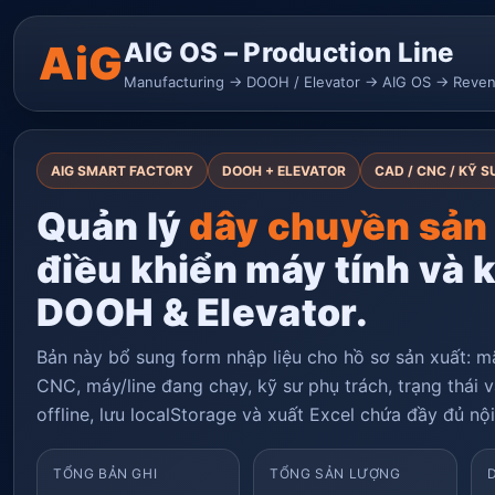
AiG
AIG OS – Production Line
Manufacturing → DOOH / Elevator → AIG OS → Reve
AIG SMART FACTORY
DOOH + ELEVATOR
CAD / CNC / KỸ S
Quản lý
dây chuyền sản
điều khiển máy tính và 
DOOH & Elevator.
Bản này bổ sung form nhập liệu cho hồ sơ sản xuất: mã
CNC, máy/line đang chạy, kỹ sư phụ trách, trạng thái 
offline, lưu localStorage và xuất Excel chứa đầy đủ nộ
TỔNG BẢN GHI
TỔNG SẢN LƯỢNG