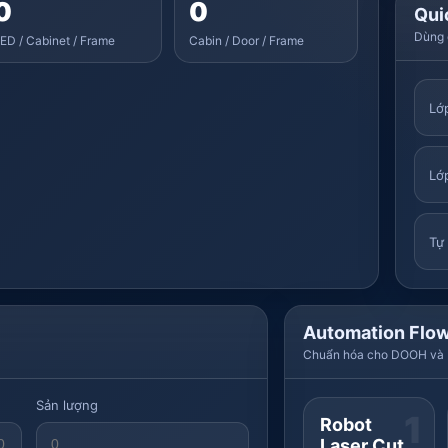
0
0
Qui
Dùng 
ED / Cabinet / Frame
Cabin / Door / Frame
Lớ
Lớ
Tự
Automation Flo
Chuẩn hóa cho DOOH và El
Sản lượng
1
Robot
Laser Cut