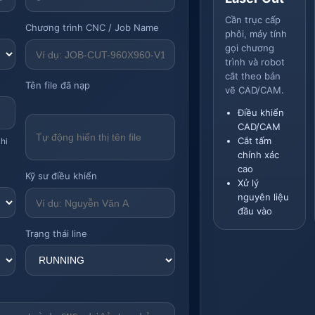
Cần trục cấp
Chương trình CNC / Job Name
phôi, máy tính
gọi chương
trình và robot
cắt theo bản
Tên file đã nạp
vẽ CAD/CAM.
Điều khiển
CAD/CAM
Cắt tấm
khi
chính xác
cao
Kỹ sư điều khiển
Xử lý
nguyên liệu
đầu vào
Trạng thái line