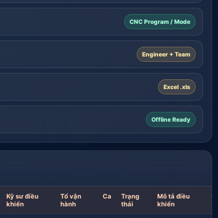
CNC Program / Mode
Engineer + Team
Excel .xls
Offline Ready
Kỹ sư điều
Tổ vận
Ca
Trạng
Mô tả điều
Gh
khiển
hành
thái
khiển
xu