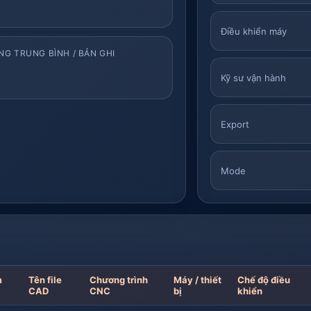
Điều khiển máy
G TRUNG BÌNH / BẢN GHI
Kỹ sư vận hành
Export
Mode
m
Tên file
Chương trình
Máy / thiết
Chế độ điều
CAD
CNC
bị
khiển