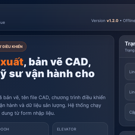
Version
v1.2.0
• Offlin
nue
Trạn
Ư ĐIỀU KHIỂN
Trạng 
 xuất
, bản vẽ CAD,
kỹ sư vận hành cho
Li
Lin
 bản vẽ, tên file CAD, chương trình điều khiển
vận hành và dữ liệu sản lượng. Hệ thống chạy
Cậ
i dung từ form nhập liệu.
DOOH
ELEVATOR