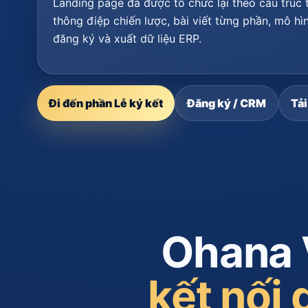
Landing page đã được tổ chức lại theo cấu trúc 
thông điệp chiến lược, bài viết từng phần, mô hìn
đăng ký và xuất dữ liệu ERP.
Đi đến phần Lễ ký kết
Đăng ký / CRM
Tải
Ohana 
kết nối 