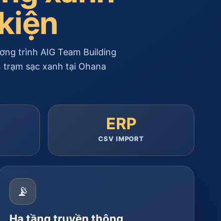
kiện
ng trình AIG Team Building
n trạm sạc xanh tại Ohana
ERP
CSV IMPORT
📡
Hạ tầng truyền thông