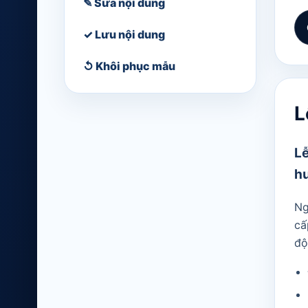
✎ Sửa nội dung
✓ Lưu nội dung
↺ Khôi phục mẫu
L
Lễ
hư
Ng
cấ
độ