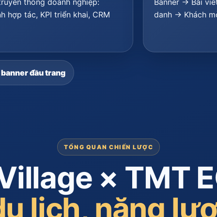
truyền thông doanh nghiệp:
Banner → Bài viế
h hợp tác, KPI triển khai, CRM
danh → Khách mờ
 banner đầu trang
TỔNG QUAN CHIẾN LƯỢC
Village × TMT 
du lịch, năng l