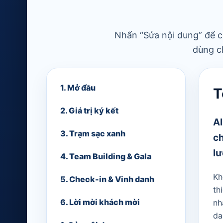
Nhấn “Sửa nội dung” để ch
dùng c
1. Mở đầu
T
2. Giá trị ký kết
AI
3. Trạm sạc xanh
ch
lư
4. Team Building & Gala
Kh
5. Check-in & Vinh danh
th
6. Lời mời khách mời
nh
da