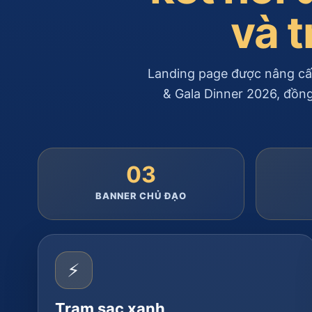
và 
Landing page được nâng cấ
& Gala Dinner 2026, đồng
03
BANNER CHỦ ĐẠO
⚡
Trạm sạc xanh