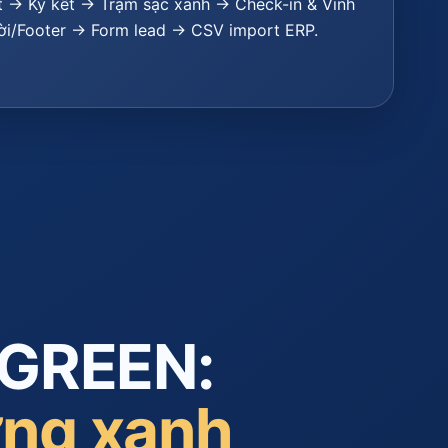
t → Ký kết → Trạm sạc xanh → Check-in & Vinh
i/Footer → Form lead → CSV import ERP.
EGREEN:
ượng xanh