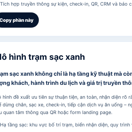
Tích hợp truyền thông sự kiện, check-in, QR, CRM và báo c
Copy phần này
ô hình trạm sạc xanh
ạm sạc xanh không chỉ là hạ tầng kỹ thuật mà còn
ợng khách, hành trình du lịch và giá trị truyền th
 hình đề xuất ưu tiên sự thuận tiện, an toàn, nhận diện rõ
ể dừng chân, sạc xe, check-in, tiếp cận dịch vụ ăn uống – n
ệu quan tâm thông qua QR hoặc form landing page.
Hạ tầng sạc: khu vực bố trí trạm, biển nhận diện, quy trình