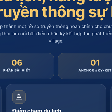
truyền thông sự 
p thành một hồ sơ truyền thông hoàn chỉnh cho chươ
 thời làm nổi bật điểm nhấn ký kết hợp tác phát triể
Village.
06
01
PHẦN BÀI VIẾT
ANCHOR #KY-KET
🏝️
Điểm chạm du lịch