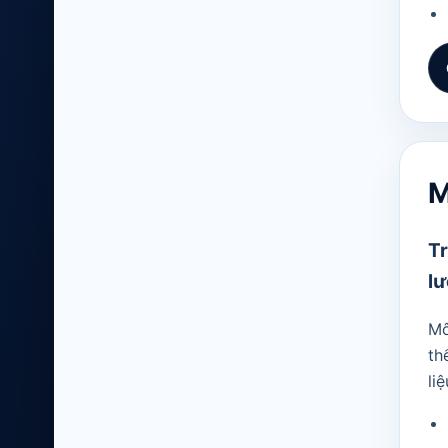
M
Tr
lư
Mô
th
li