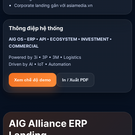
Corporate landing gắn với asiamedia.vn
Thông điệp hệ thống
AIG OS – ERP • API • ECOSYSTEM • INVESTMENT •
COMMERCIAL
Powered by 3i • 3P • 3M • Logistics
Driven by AI • IoT • Automation
Xem chế độ demo
In / Xuất PDF
AIG Alliance ERP