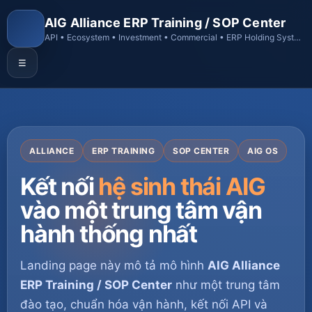
AIG Alliance ERP Training / SOP Center
API • Ecosystem • Investment • Commercial • ERP Holding System
☰
ALLIANCE
ERP TRAINING
SOP CENTER
AIG OS
Kết nối
hệ sinh thái AIG
vào một trung tâm vận
hành thống nhất
Landing page này mô tả mô hình
AIG Alliance
ERP Training / SOP Center
như một trung tâm
đào tạo, chuẩn hóa vận hành, kết nối API và