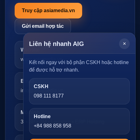
Truy cập asiamedia.vn
Gửi email hợp tác
Liên hệ nhanh AIG
×
Website
www.asiamedia.vn
Kết nối ngay với bộ phận CSKH hoặc hotline
để được hỗ trợ nhanh.
Email
CSKH
info@asiamedia.vn
098 111 8177
Mô hình
Hotline
3i • 3P • 3M • Logistics • ERP Holding
+84 988 858 958